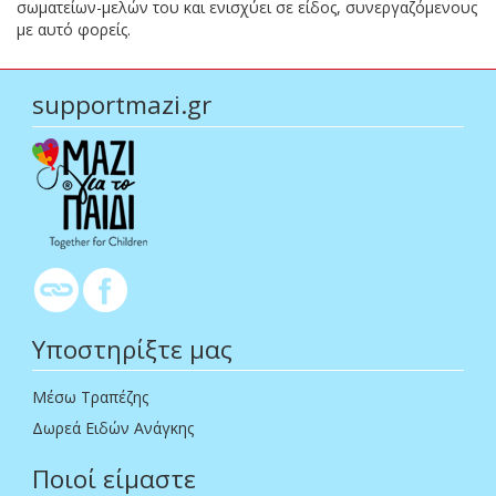
σωματείων-μελών του και ενισχύει σε είδος, συνεργαζόμενους
με αυτό φορείς.
supportmazi.gr
Υποστηρίξτε μας
Μέσω Τραπέζης
Δωρεά Ειδών Ανάγκης
Ποιοί είμαστε