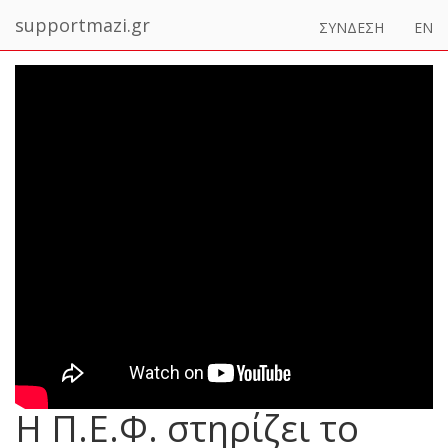
supportmazi.gr
ΣΥΝΔΕΣΗ
EN
Η Π.Ε.Φ. στηρίζει το