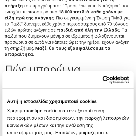
στήριξη
του προγράμματος "Προσφέρω γιατί Νοιάζομαι" που
ενισχύει περισσότερα απο
18.000 παιδιά καθε χρόνο με
είδη πρώτης ανάγκης
. Πιο συγκεκριμένα η Ένωση "Μαζί για
το Παιδί" διανέμει κάθε χρόνο περισσότερους από 70 τόνους
ειδών πρώτης ανάγκης σε
παιδιά από όλη την Ελλάδ
α. Τα
παιδιά που διαμένουν μόνιμα σε ιδρύματα ή φιλοξενούνται
προσωρινά σε αυτά για κάποιες ώρες την ημέρα, έχουν ανάγκη
τη στήριξή μας.
Μαζί, θα τους εξασφαλίσουμε τα
απαραίτητα.
Πώς μπορώ να
συμβάλλω;
Με ένα απλό κλικ, μπορείτε να συνδράμετε και εσείς
ουσιαστικά τις προσπάθειές της Ένωσης, επιλέγοντας όποιο
Αυτή η ιστοσελίδα χρησιμοποιεί cookies
από τα παρακάτω πακέτα δωρεάς θέλετε που
Χρησιμοποιούμε cookie για την εξατομίκευση
συμπεριλαμβάνουν και το αντίτιμο της συμμετοχής σας.
περιεχομένου και διαφημίσεων, την παροχή λειτουργιών
• 5€ - Καταβάλλω το minimum ποσό της συμμετοχής μου
κοινωνικών μέσων και την ανάλυση της
• 15€ - Προσφέρω μια σχολική τσάντα σε ένα παιδί
επισκεψιμότητάς μας. Επιπλέον, μοιραζόμαστε