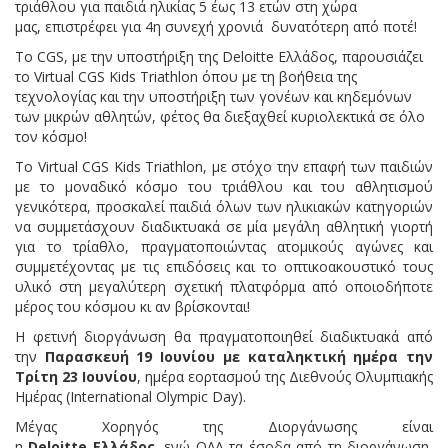
τριάθλου για παιδιά ηλικίας 5 έως 13 ετών στη χώρα
μας, επιστρέφει για 4η συνεχή χρονιά δυνατότερη από ποτέ!
Το CGS, με την υποστήριξη της Deloitte Ελλάδος, παρουσιάζει
το Virtual CGS Kids Triathlon όπου με τη βοήθεια της
τεχνολογίας και την υποστήριξη των γονέων και κηδεμόνων
των μικρών αθλητών, φέτος θα διεξαχθεί κυριολεκτικά σε όλο
τον κόσμο!
Το Virtual CGS Kids Triathlon, με στόχο την επαφή των παιδιών
με το μοναδικό κόσμο του τριάθλου και του αθλητισμού
γενικότερα, προσκαλεί παιδιά όλων των ηλικιακών κατηγοριών
να συμμετάσχουν διαδικτυακά σε μία μεγάλη αθλητική γιορτή
για το τρίαθλο, πραγματοποιώντας ατομικούς αγώνες και
συμμετέχοντας με τις επιδόσεις και το οπτικοακουστικό τους
υλικό στη μεγαλύτερη σχετική πλατφόρμα από οποιοδήποτε
μέρος του κόσμου κι αν βρίσκονται!
H φετινή διοργάνωση θα πραγματοποιηθεί διαδικτυακά από
την
Παρασκευή 19 Ιουνίου με καταληκτική ημέρα την
Τρίτη 23 Ιουνίου
, ημέρα εορτασμού της Διεθνούς Ολυμπιακής
Ημέρας (International Olympic Day).
Μέγας Χορηγός της Διοργάνωσης είναι
η
Deloitte
Ελλάδος,
ενώ ΟΛΑ τα έσοδα από τη διοργάνωση,