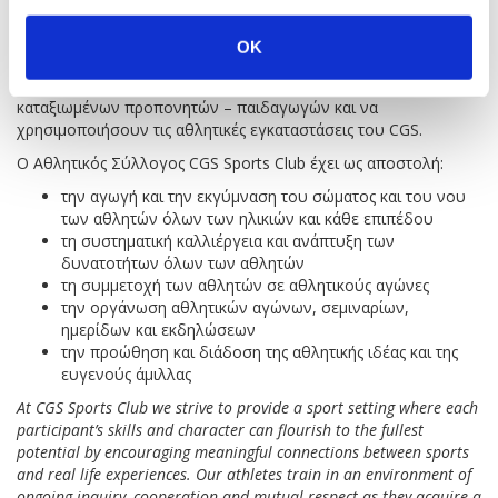
από τον Αθλητικό Σύλλογο του σχολείου, CGS SPORTS CLUB.
Οι συμμετέχοντες μπορούν να επιλέξουν ένα ή περισσότερα
OK
ομαδικά ή ατομικά αθλήματα και αθλητικά προγράμματα, να
προπονηθούν υπό την καθοδήγηση έμπειρων και
καταξιωμένων προπονητών – παιδαγωγών και να
χρησιμοποιήσουν τις αθλητικές εγκαταστάσεις του CGS.
O Αθλητικός Σύλλογος CGS Sports Club έχει ως αποστολή:
την αγωγή και την εκγύμναση του σώματος και του νου
των αθλητών όλων των ηλικιών και κάθε επιπέδου
τη συστηματική καλλιέργεια και ανάπτυξη των
δυνατοτήτων όλων των αθλητών
τη συμμετοχή των αθλητών σε αθλητικούς αγώνες
την οργάνωση αθλητικών αγώνων, σεμιναρίων,
ημερίδων και εκδηλώσεων
την προώθηση και διάδοση της αθλητικής ιδέας και της
ευγενούς άμιλλας
At CGS Sports Club we strive to provide a sport setting where each
participant’s skills and character can flourish to the fullest
potential by encouraging meaningful connections between sports
and real life experiences. Our athletes train in an environment of
ongoing inquiry, cooperation and mutual respect as they acquire a