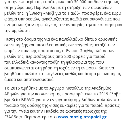
για την ευημερία περισσότερων από 30.000 παιδιών ετησίως
στην χώρα μας. Παράλληλα με τη στήριξη των σωματείων-
μελών της, η Ένωση «Μαζί για το Παιδί» προσφέρει ένα ευρύ
φάσμα υπηρεσιών, αγκαλιάζοντας παιδιά και οικογένειες που
αντιμετωπίζουν τη φτώχεια, την αναπηρία, την κακοποίηση και
την αρρώστια.
Πιστή στο όραμά της για ένα πανελλαδικό δίκτυο αρμονικής
συνύπαρξης και αποτελεσματικής συνεργασίας μεταξύ των
φορέων παιδικής προστασίας, η Ένωση βοηθά, πλέον των
μελών της, περισσότερους από 200 φορείς για παιδιά
πανελλαδικά κάνοντας πράξη τη φιλοσοφία της, που
συμπυκνώνεται στη ρήση «η ισχύς εν τη ενώσει», ώστε να
βοηθάμε παιδιά και οικογένειες καθώς και άτομα με αναπηρία,
άμεσα και αποτελεσματικά.
To 2016 τιμήθηκε με το Αργυρό Μετάλλιο της Ακαδημίας
Αθηνών για την κοινωνική της προσφορά, ενώ το 2019 έλαβε
βραβείο BRAVO για την ενεργοποίηση χιλιάδων πολιτών στο
πλαίσιο της δράσης της «Ίσες ευκαιρίες για τα παιδιά: Δράσεις
για την Υγεία και την Παιδεία σε ακριτικές περιοχές της
Ελλάδας». Περισσότερα στο
www.mazigiatopaidi.gr