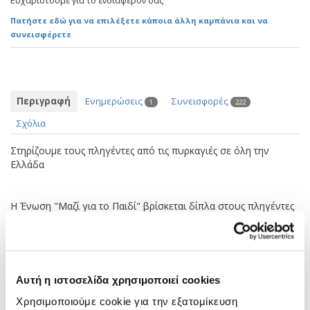
Ευχαριστούμε για το ενδιαφέρον σας
Πατήστε εδώ για να επιλέξετε κάποια άλλη καμπάνια και να
συνεισφέρετε
Περιγραφή
Ενημερώσεις
Συνεισφορές
1
222
Σχόλια
Στηρίζουμε τους πληγέντες από τις πυρκαγιές σε όλη την
Ελλάδα
Η Ένωση "Μαζί για το Παιδί" βρίσκεται δίπλα στους πληγέντες
από τις πρωτοφανείς καταστροφικές πυρκαγιές των τελευταίων
ημερών στη χώρα μας.
Βοηθήστε μας σε αυτή τη δύσκολη συνθήκη να στηρίξουμε
Αυτή η ιστοσελίδα χρησιμοποιεί cookies
τους συμπολίτες μας καλύπτοντας τις ανάγκες τους ώστε να
συνεχίσουν όσο το δυνατόν πιο απρόσκοπτα τη ζωή τους.
Χρησιμοποιούμε cookie για την εξατομίκευση