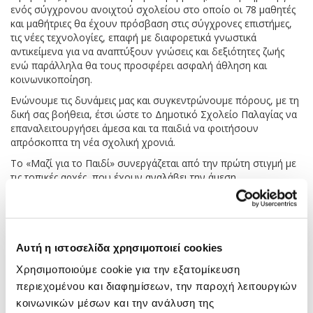
ενός σύγχρονου ανοιχτού σχολείου στο οποίο οι 78 μαθητές
και μαθήτριες θα έχουν πρόσβαση στις σύγχρονες επιστήμες,
τις νέες τεχνολογίες, επαφή με διαφορετικά γνωστικά
αντικείμενα για να αναπτύξουν γνώσεις και δεξιότητες ζωής
ενώ παράλληλα θα τους προσφέρει ασφαλή άθληση και
κοινωνικοποίηση.
Ενώνουμε τις δυνάμεις μας και συγκεντρώνουμε πόρους, με τη
δική σας βοήθεια, έτσι ώστε το Δημοτικό Σχολείο Παλαγίας να
επαναλειτουργήσει άμεσα και τα παιδιά να φοιτήσουν
απρόσκοπτα τη νέα σχολική χρονιά.
Tο «Μαζί για το Παιδί» συνεργάζεται από την πρώτη στιγμή με
τις τοπικές αρχές, που έχουν αναλάβει την άμεση
ανακατασκευή του κτιρίου.
Πως μπορείτε να βοηθήσετε
Αυτή η ιστοσελίδα χρησιμοποιεί cookies
Σας καλούμε να συμμετάσχετε στην προσπάθεια μας
συμπληρώνοντας το ποσό της δωρεάς, με το οποίο επιθυμείτε
Χρησιμοποιούμε cookie για την εξατομίκευση
να συμβάλλετε. Μπορείτε να βοηθήσετε έστω και με ένα ευρώ.
περιεχομένου και διαφημίσεων, την παροχή λειτουργιών
Γιατί κάθε ευρώ μετράει!
κοινωνικών μέσων και την ανάλυση της