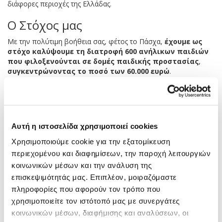
διάφορες περιοχές της Ελλάδας.
Ο Στόχος μας
Με την πολύτιμη βοήθεια σας, φέτος το Πάσχα,
έχουμε ως
στόχο καλύψουμε τη διατροφή 600 ανήλικων παιδιών
που φιλοξενούνται σε δομές παιδικής προστασίας
,
συγκεντρώνοντας το ποσό των 60.000 ευρώ
.
Αρχικός στόχος
είναι
να καλύψουμε τα γεύματα 100
παιδιών συγκεντρώνοντας 10.000 ευρώ
.
Οι ωφελούμενες δομές θα έχουν τη δυνατότητα να
προμηθεύονται τρόφιμα μέσω διατακτικών σε μεγάλες
Αυτή η ιστοσελίδα χρησιμοποιεί cookies
αλυσίδες σούπερ-μάρκετ για 1 μήνα.
Χρησιμοποιούμε cookie για την εξατομίκευση
Λίγα λόγια για το πρόγραμμα
περιεχομένου και διαφημίσεων, την παροχή λειτουργιών
«Προσφέρω Γιατί Νοιάζομαι»
κοινωνικών μέσων και την ανάλυση της
επισκεψιμότητάς μας. Επιπλέον, μοιραζόμαστε
Tο πρόγραμμα «Προσφέρω γιατί Νοιάζομαι» δημιουργήθηκε το
πληροφορίες που αφορούν τον τρόπο που
2012 για να υποστηρίξει τα παιδιά που ζουν σε δομές ή/και
υποστηρίζονται από φορείς παιδικής προστασίας. Περισσότεροι
χρησιμοποιείτε τον ιστότοπό μας με συνεργάτες
από 200 φορείς σε όλη την Ελλάδα συμμετέχουν στο δίκτυο
κοινωνικών μέσων, διαφήμισης και αναλύσεων, οι
του προγράμματος, το οποίο ενισχύει 18.000 παιδιά ετησίως με