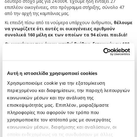
δεύτερο στόχο μας για 24.000€. Έχουμε ήδη εντάξει 27
επιπλέον οικογένειες, στο πρόγραμμα στήριξης, σύνολο 47
από την αρχή της καμπάνιας μας.
Κι επειδή πίσω από τα νούμερα υπάρχουν άνθρωποι,
θέλουμε
να γνωρίζετε ότι αυτές οι οικογένειες αριθμούν
συνολικά 160 μέλη εκ των οποίων τα 94 είναι παιδιά!
Οι οικογένειες που έχουν αιτηθεί βοήθεια, ξεπερνούν τις 100.
Νέος στόχος 30.000€ ώστε να εντάξουμε τουλάχιστον 10
επιπλέον οικογένειες.
Μαζί συνεχίζουμε ώστε να μη μείνει καμία οικογένεια
χωρίς βοήθεια!
Αυτή η ιστοσελίδα χρησιμοποιεί cookies
Χρησιμοποιούμε cookie για την εξατομίκευση
Η Δέσμευσή μας
περιεχομένου και διαφημίσεων, την παροχή λειτουργιών
κοινωνικών μέσων και την ανάλυση της
Η Ένωση δεσμεύεται να διαθέσει το 100% των χρημάτων
που
επισκεψιμότητάς μας. Επιπλέον, μοιραζόμαστε
θα συγκεντρωθούν για τη βοήθεια ευάλωτων οικογενειών
πληροφορίες που αφορούν τον τρόπο που
χωρίς καμία παρακράτηση για τα λειτουργικά της έξοδα, ώστε
χρησιμοποιείτε τον ιστότοπό μας με συνεργάτες
να βοηθήσουμε όσο περισσότερο κόσμο μπορούμε ενώνοντας
κοινωνικών μέσων, διαφήμισης και αναλύσεων, οι
τις δυνάμεις μας ΜΑΖΙ.
οποίοι ενδεχομένως να τις συνδυάσουν με άλλες