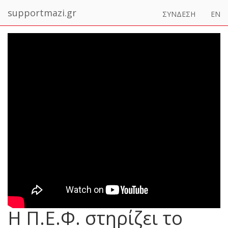
supportmazi.gr
ΣΥΝΔΕΣΗ
EN
Η Π.Ε.Φ. στηρίζει το