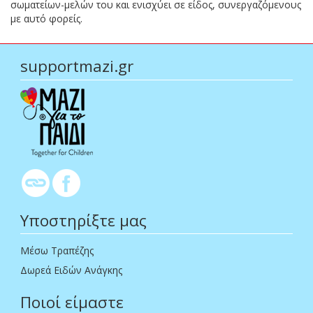
σωματείων-μελών του και ενισχύει σε είδος, συνεργαζόμενους
με αυτό φορείς.
supportmazi.gr
Υποστηρίξτε μας
Μέσω Τραπέζης
Δωρεά Ειδών Ανάγκης
Ποιοί είμαστε