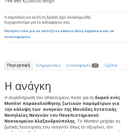
14% από €2,000.00 στόχο
Η καμπάνια για αυτή τη δράση έχει ολοκληρωθεί
Ευχαριστούμε για το ενδιαφέρον σας
Πατήστε εδώ για να επιλέξετε κάποια άλλη καμπάνια και να
συνεισφέρετε
Περιγραφή
Ενημερώσεις
Συνεισφορές
Σχόλια
10
Η ανάγκη
Η συγκέντρωση του απαιτούμενο ποσό για τη
δωρεά ενός
Monitor παρακολούθησης ζωτικών παραμέτρων για
την κάλυψη των αναγκών της Μονάδας Εντατικής
Νοσηλείας Νεογνών του Πανεπιστημιακού
Νοσοκομείου Αλεξανδρούπολης.
Το Monitor μετράει τις
ζωτικές λειτουργίες του νεογνού όπως το οξυγόνο, τον