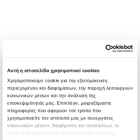
Λίγα λόγια για την
ΠΝΟΗ
Αυτή η ιστοσελίδα χρησιμοποιεί cookies
Το Σωματείο «ΠΝΟΗ – Φίλοι Εντατικής Θεραπείας Παιδιού»
Χρησιμοποιούμε cookie για την εξατομίκευση
ιδρύθηκε το 1991 από παιδιάτρους, γονείς και φίλους
περιεχομένου και διαφημίσεων, την παροχή λειτουργιών
εθελοντές. Ασχολείται με τον εξοπλισμό των Μονάδων
κοινωνικών μέσων και την ανάλυση της
Εντατικής Θεραπείας Παιδιών (ΜΕΘ) και Νεογνών (ΜΕΝ) καθώς
και Μονάδων Αυξημένης Φροντίδας Παίδων (ΜΑΦ) στα Κρατικά
επισκεψιμότητάς μας. Επιπλέον, μοιραζόμαστε
Νοσοκομεία. Επίσης, στηρίζει ηθικά και υλικά τους γονείς που
πληροφορίες που αφορούν τον τρόπο που
τα παιδιά τους νοσηλεύονται στις εντατικές μονάδες, συμβάλει
χρησιμοποιείτε τον ιστότοπό μας με συνεργάτες
την εκπαίδευση και επιμόρφωση του Ιατρικού και
κοινωνικών μέσων, διαφήμισης και αναλύσεων, οι
Νοσηλευτικού προσωπικού των Μονάδων, προσφέρει παροχή
οποίοι ενδεχομένως να τις συνδυάσουν με άλλες
βασικών γνώσεων Καρδιοπνευμονικής Αναζωογόνησης και Α΄